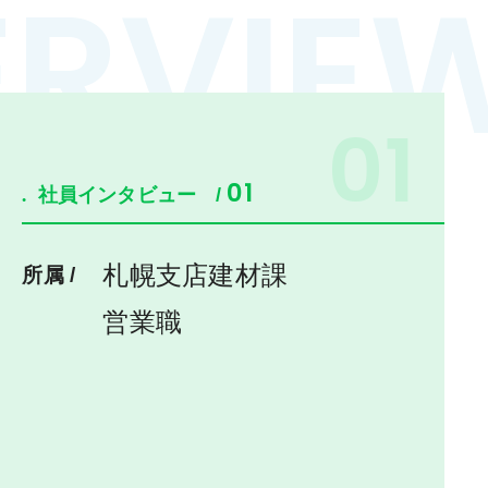
ERVIE
01
01
社員インタビュー
/
●
札幌支店建材課
所属 /
営業職