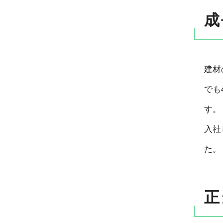
成
建材
でも
す。
入社
た。
正